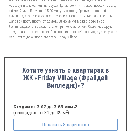
До Мск, а также по Московской области можно передвигаться на
маршрутных такси или автобусах. До метро «Пятницкое шоссе» проезд
займет 7 мин. В течение 15-30 минут можно добраться до станций
«Митино», «Тушинская», «Сходненская». Остановочные пункты есть в
шаговой доступности от домов. За 45 минут можно доехать до
Ленинградского вокзала на электричке «Ласточка». Схема маршрута
предполагает проезд через Зеленоград до ст. «Крюково», а далее уже на
маршрутке до жилого квартала Friday Village.
Хотите узнать о квартирах в
ЖК «Friday Village (Фрайдей
Вилледж)»?
Студии
от
2.07
до
2.63 млн ₽
2
(площадью от 31 до 39 м
)
Показать
8
вариантов