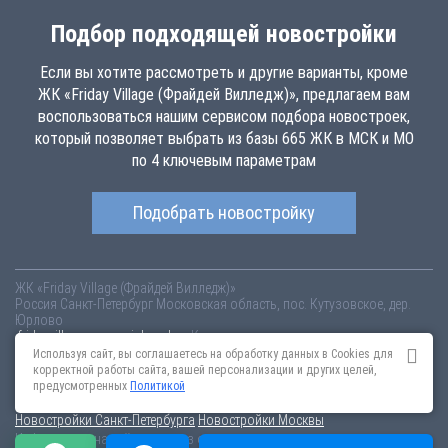
Подбор подходящей новостройки
Если вы хотите рассмотреть и другие варианты, кроме
ЖК «Friday Village (Фрайдей Вилледж)», предлагаем вам
воспользоваться нашим сервисом подбора новостроек,
который позволяет выбрать из базы 665 ЖК в МСК и МО
по 4 ключевым параметрам
Подобрать новостройку
ЖК «Friday Village (Фрайдей Вилледж)»
Россия
Санкт-Петербург
Московская область, пос. Кутузовское, дер.
Юрлово
fridayvillage.novopoisk.msk.ru
Купить квартиру в новом жилом
комплексе «Friday Village (Фрайдей Вилледж)» от «ИСК Максимум» в
Используя сайт, вы соглашаетесь на обработку данных в Cookies для
Солнечногорском районе. Квартиры различных планировок от 2.07
корректной работы сайта, вашей персонализации и других целей,
млн рублей!
предусмотренных
Политикой
Новостройки Санкт-Петербурга
Новостройки Москвы
Информация на сайте взята из открытых источников, не является