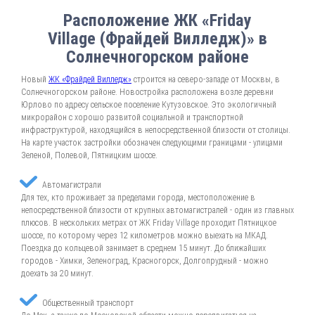
Расположение ЖК «Friday
Village (Фрайдей Вилледж)» в
Солнечногорском районе
Новый
ЖК «Фрайдей Вилледж»
строится на северо-западе от Москвы, в
Солнечногорском районе. Новостройка расположена возле деревни
Юрлово по адресу сельское поселение Кутузовское. Это экологичный
микрорайон с хорошо развитой социальной и транспортной
инфраструктурой, находящийся в непосредственной близости от столицы.
На карте участок застройки обозначен следующими границами - улицами
Зеленой, Полевой, Пятницким шоссе.
Автомагистрали
Для тех, кто проживает за пределами города, местоположение в
непосредственной близости от крупных автомагистралей - один из главных
плюсов. В нескольких метрах от ЖК Friday Village проходит Пятницкое
шоссе, по которому через 12 километров можно выехать на МКАД.
Поездка до кольцевой занимает в среднем 15 минут. До ближайших
городов - Химки, Зеленоград, Красногорск, Долгопрудный - можно
доехать за 20 минут.
Общественный транспорт