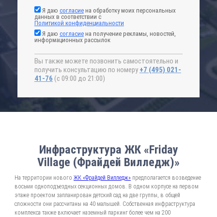
Я даю
согласие
на обработку моих персональных
данных в соответствии с
Политикой конфиденциальности
Я даю
согласие
на получение рекламы, новостей,
информационных рассылок
Вы также можете позвонить самостоятельно и
получить консультацию по номеру
+7 (495) 021-
41-76
(с 09:00 до 21:00)
Инфраструктура ЖК «Friday
Village (Фрайдей Вилледж)»
На территории нового
ЖК «Фрайдей Вилледж»
предполагается возведение
восьми одноподъездных секционных домов. В одном корпусе на первом
этаже проектом запланирован детский сад на две группы, в общей
сложности они рассчитаны на 40 малышей. Собственная инфраструктура
комплекса также включает наземный паркинг более чем на 200