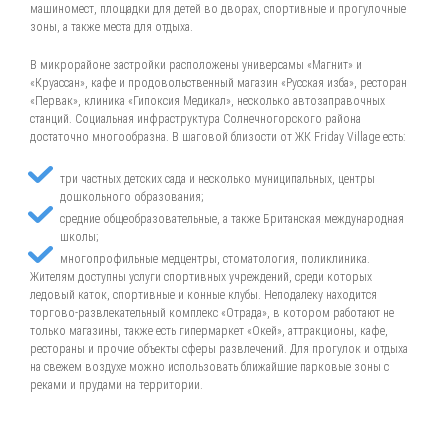
машиномест, площадки для детей во дворах, спортивные и прогулочные
зоны, а также места для отдыха.
В микрорайоне застройки расположены универсамы «Магнит» и
«Круассан», кафе и продовольственный магазин «Русская изба», ресторан
«Первак», клиника «Гипоксия Медикал», несколько автозаправочных
станций. Социальная инфраструктура Солнечногорского района
достаточно многообразна. В шаговой близости от ЖК Friday Village есть:
три частных детских сада и несколько муниципальных, центры
дошкольного образования;
средние общеобразовательные, а также Британская международная
школы;
многопрофильные медцентры, стоматология, поликлиника.
Жителям доступны услуги спортивных учреждений, среди которых
ледовый каток, спортивные и конные клубы. Неподалеку находится
торгово-развлекательный комплекс «Отрада», в котором работают не
только магазины, также есть гипермаркет «Окей», аттракционы, кафе,
рестораны и прочие объекты сферы развлечений. Для прогулок и отдыха
на свежем воздухе можно использовать ближайшие парковые зоны с
реками и прудами на территории.