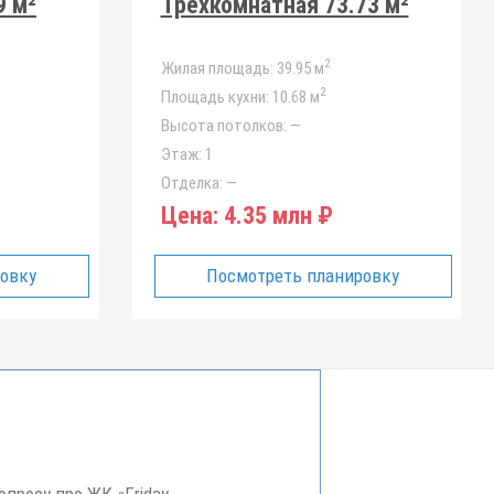
9 м²
Трёхкомнатная 73.73 м²
2
Жилая площадь:
39.95 м
2
Площадь кухни:
10.68 м
Высота потолков:
—
Этаж:
1
Отделка:
—
Цена:
4.35 млн ₽
ровку
Посмотреть планировку