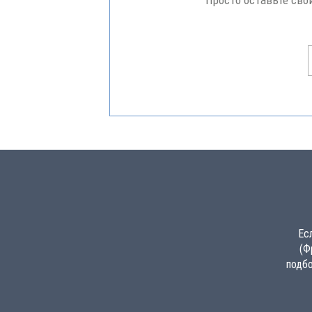
Просто оставьте сво
Ес
(Ф
подбо