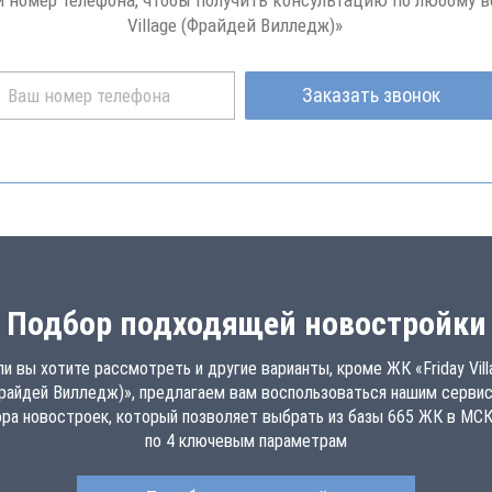
й номер телефона, чтобы получить консультацию по любому во
Village (Фрайдей Вилледж)»
Заказать звонок
Подбор подходящей новостройки
ли вы хотите рассмотреть и другие варианты, кроме ЖК «Friday Vill
райдей Вилледж)», предлагаем вам воспользоваться нашим серви
ра новостроек, который позволяет выбрать из базы 665 ЖК в МС
по 4 ключевым параметрам