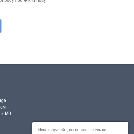
просу про ЖК «Friday
age
сом
К и МО
Используя сайт, вы соглашаетесь на