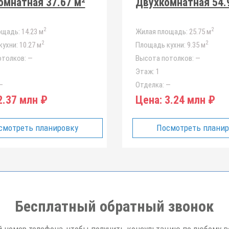
мнатная 37.67 м²
Двухкомнатная 54.
2
2
ощадь:
14.23 м
Жилая площадь:
25.75 м
2
2
ухни:
10.27 м
Площадь кухни:
9.35 м
отолков:
—
Высота потолков:
—
Этаж:
1
—
Отделка:
—
.37 млн ₽
Цена:
3.24 млн ₽
смотреть планировку
Посмотреть плани
Бесплатный обратный звонок