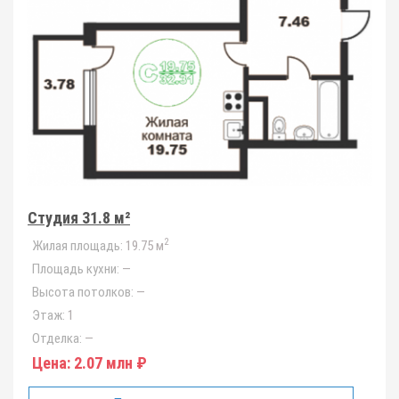
Студия 31.8 м²
2
Жилая площадь:
19.75 м
Площадь кухни:
—
Высота потолков:
—
Этаж:
1
Отделка:
—
Цена:
2.07 млн ₽