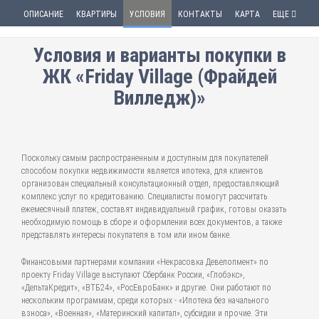
ОПИСАНИЕ
КВАРТИРЫ
УСЛОВИЯ
КОНТАКТЫ
КАРТА
ЕЩЕ
Условия и варианты покупки в
ЖК «Friday Village (Фрайдей
Вилледж)»
Поскольку самым распространенным и доступным для покупателей
способом покупки недвижимости является ипотека, для клиентов
организован специальный консультационный отдел, предоставляющий
комплекс услуг по кредитованию. Специалисты помогут рассчитать
ежемесячный платеж, составят индивидуальный график, готовы оказать
необходимую помощь в сборе и оформлении всех документов, а также
представлять интересы покупателя в том или ином банке.
Финансовыми партнерами компании «Некрасовка Девелопмент» по
проекту Friday Village выступают Сбербанк России, «Глобэкс»,
«ДельтаКредит», «ВТБ24», «РосЕвроБанк» и другие. Они работают по
нескольким программам, среди которых - «Ипотека без начального
взноса», «Военная», «Материнский капитал», субсидии и прочие. Эти