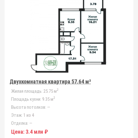
Двухкомнатная квартира 57.64 м²
2
Жилая площадь:
25.75 м
2
Площадь кухни:
9.35 м
Высота потолков:
—
Этаж:
1 из 4
Отделка:
—
Цена:
3.4 млн ₽